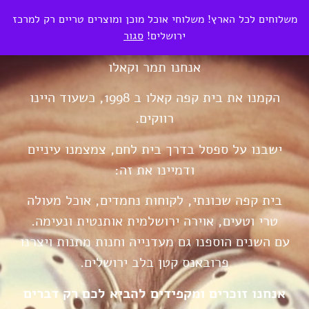
0
משלוחים לכל הארץ! משלוחי אוכל מוכן ומוצרים טריים רק למרכז
₪
0.00
ירושלים!
סגור
אנחנו תמר וקאלו
הקמנו את בית קפה קאלו ב 1998, כשעוד היינו
רווקים.
ישבנו על ספסל בדרך בית לחם, צמצמנו עיניים
ודמיינו את זה:
בית קפה שכונתי, לקוחות נחמדים, אוכל מעולה
טרי וטעים, אוירה ירושלמית אותנטית ונעימה.
עם השנים הוספנו גם מעדנייה וחנות מתנות ויצרנו
פרובאנס קטן בלב ירושלים.
אנחנו זוכרים ומקפידים להביא לכם רק דברים