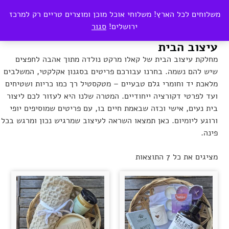
0
משלוחים לכל הארץ! משלוחי אוכל מוכן ומוצרים טריים רק למרכז
₪
0.00
ירושלים!
סגור
עיצוב הבית
מחלקת עיצוב הבית של קאלו מרקט נולדה מתוך אהבה לחפצים
שיש להם נשמה. בחרנו עבורכם פריטים בסגנון אקלקטי, המשלבים
מלאכת יד וחומרי גלם טבעיים – מטקסטיל רך כמו כריות ושטיחים
ועד לפרטי דקורציה ייחודיים. המטרה שלנו היא לעזור לכם ליצור
בית נעים, אישי וכזה שבאמת חיים בו, עם פריטים שמוסיפים יופי
ורוגע ליומיום. כאן תמצאו השראה לעיצוב שמרגיש נכון ומרגש בכל
פינה.
מציגים את כל ⁦7⁩ התוצאות