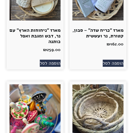
מארז "כריח שדה" – סבון,
מארז "ניחוחות הארץ" עם
קטורת, נר ועששית
נר, דבש ומגבת ואפל
כותנה
₪
162.00
₪
259.00
הוספה לסל
הוספה לסל