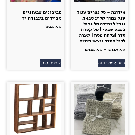
מידונה – סל נצרים עגול
סביבונים צבעוניים
ענק נמוך קלוע סבאת
מצוירים בעבודת יד
גודל לבחירה סל גדול
₪
40.00
בצבע טבעי | סל קערת
סדר |צלחת פסח | קערה
לליל הסדר יוצאי תוניס.
₪
220.00
–
₪
145.00
בחר אפשרויות
הוספה לסל