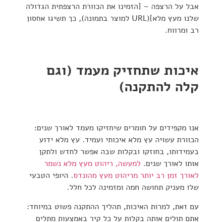
אבל על הרצפה –
[הזמינו את הכוורת הרצפתית הגדולה
שלנו מעץ מלא](URL למוצר בתמונה)
,
כך תשיגו
אחסון
רב ומרווח.
איכות שתחזיק מעמד (וגם
קלה להתקנה)
אנו מקפידים
על חומרים שיחזיקו מעמד לאורך שנים:
הכוורת עשויה עץ מלא
איכותי ועמיד.
עץ מלא ידוע
בעמידותו, בחוזקו ובקלות שבה
אפשר לחדש
ולתקן
אותו לאורך שנים.
למעשה, ריהוט מעץ מלא נשמר
לאורך זמן רב יותר מריהוט מעץ מהונדס
.
היופי הטבעי
שלו
מעניק
תחושה חמה ומזמינה לכל חלל.
עם זאת
, למרות האיכות,
תהליך ההתקנה פשוט
במיוחד:
אתם תולים
אותה בקלות על כל קיר באמצעות מתלים