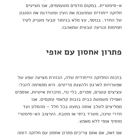
א-סימטרית.
במקום
מדפים משעממים,
אנו מציעים
חלוקה ייחודית שמושכת את העין ומשדרגת את הסגנון
של החדר.
בנוסף
, עץ מלא בגימור טבעי
מעניק
לקיר
חמימות ונגיעה טבעית שתאהבו.
פתרון אחסון עם אופי
בזכות החלוקה הייחודית שלה,
הכוורת מציעה
שפע של
אפשרויות לארגון ולהצגת פריטים.
היא מתאימה
להכל:
עציצים קטנים, ספרים, כלי נוי, מזכרות אישיות, אוספים
ואפילו
משמשת
כבית בובות קלאסי ומקסים.
אנו
ממליצים
לשלב אותה כמעט בכל חלל – מהסלון ועד
חדרי שינה, משרד ביתי או מטבח.
העיצוב הא-סימטרי
מוסיף
אופי ללא מאמץ.
אם זאת
, אם
אתם צריכים
פתרון אחסון עם חלוקה דומה