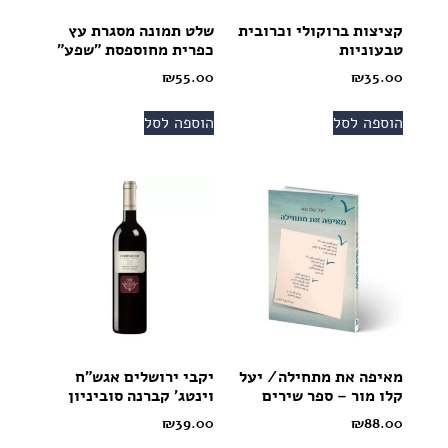
קציצות ברוקולי וכרובית
שלט תמונה מסגרת עץ
טבעוניות
כפרית מחוספסת "שפע"
₪
55.00
₪
35.00
הוספה לסל
הוספה לסל
מאיפה את מתחילה/ יעל
יקבי ירושלים אגש"ח
קלו מור – ספר שירים
וינטג' קברנה סוביניון
₪
39.00
₪
88.00