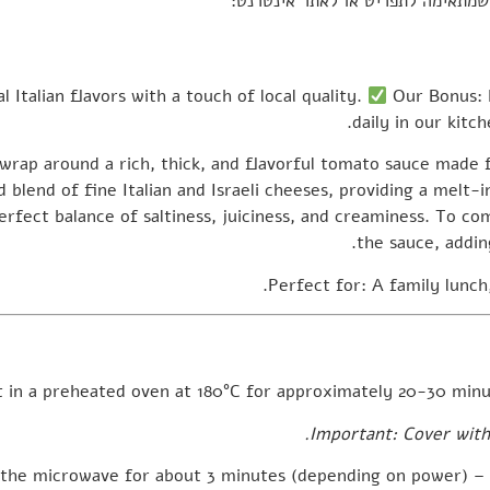
 שמתאימה לתפריט או לאתר אינטרנט:
l Italian flavors with a touch of local quality.
Our Bonus:
daily in our kitc
wrap around a rich, thick, and flavorful tomato sauce made
 blend of fine Italian and Israeli cheeses, providing a melt
rfect balance of saltiness, juiciness, and creaminess. To com
the sauce, addi
Perfect for:
A family lunch,
 in a preheated oven at
180°C
for approximately
20-30 minu
Important: Cover with f
n the microwave for about
3 minutes
(depending on power) – un