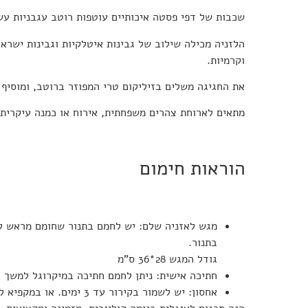
שכבות של
דפי פסטה איכותיים
עוטפות רוטב עגבניות עש
הלזניה מכילה שילוב של
גבינות איטלקיות וגבינות ישרא
וקרמיות.
את החגיגה משלים
בזיליקום טרי
המפוזר ברוטב, ומוסיף 
מתאים לארוחת צהרים משפחתית, אירוח או כמנה עיקרית 
הוראות חימום
מגש לאזניה שלם:
יש לחמם בתנור שחומם מראש ל-180 מעלות למשך כ-20-30 דקות, או עד שהחלק העליון מזהיב ומ
בתנור.
גודל המגש 28*36 ס"מ
חתיכה אישית:
ניתן לחמם חתיכה במיקרוגל למשך כ-3 דקות (בהתאם לעוצמה) – עד שהלזניה חמה ל
אחסון:
יש לשמור בקירור עד 3 ימים. או במקפיא לכחודשיים