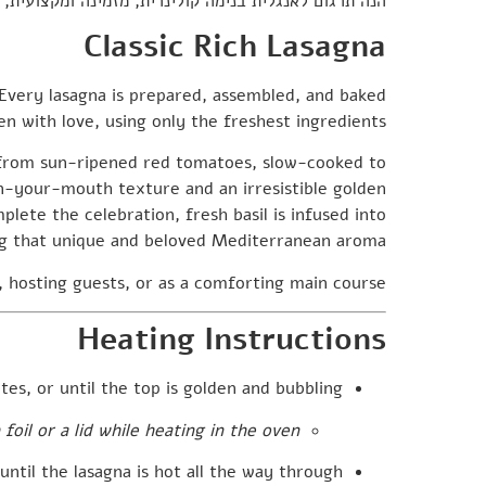
הנה תרגום לאנגלית בנימה קולינרית, מזמינה ומקצועית,
Classic Rich Lasagna
Every lasagna is prepared, assembled, and baked
hen with love, using only the freshest ingredients.
 from sun-ripened red tomatoes, slow-cooked to
-in-your-mouth texture and an irresistible golden
plete the celebration, fresh basil is infused into
ng that unique and beloved Mediterranean aroma.
 hosting guests, or as a comforting main course.
Heating Instructions
tes
, or until the top is golden and bubbling.
oil or a lid while heating in the oven.
til the lasagna is hot all the way through.