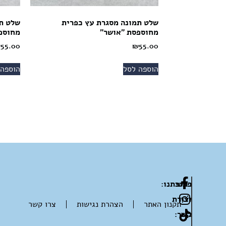
שלט תמונה מסגרת עץ כפרית
שלט ת
מחוספסת "אושר"
מחוספ
₪
55.00
₪
55.00
הוספה לסל
הוספה 
פרטי
כתובתנו
:
דרך
יצירת
תקנון האתר
הצהרת נגישות
צרו קשר
בית
קשר: