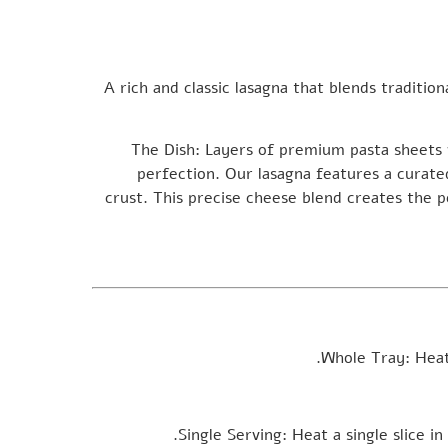
A rich and classic lasagna that blends traditiona
The Dish:
Layers of premium pasta sheets 
perfection. Our lasagna features a curated
crust. This precise cheese blend creates the pe
Whole Tray:
Heat
Single Serving:
Heat a single slice i